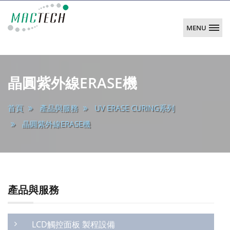
MENU
韶
陽
main
科
晶圓紫外線ERASE機
技
首頁
產品與服務
UV ERASE CURING系列
晶圓紫外線ERASE機
產品與服務
LCD觸控面板 製程設備