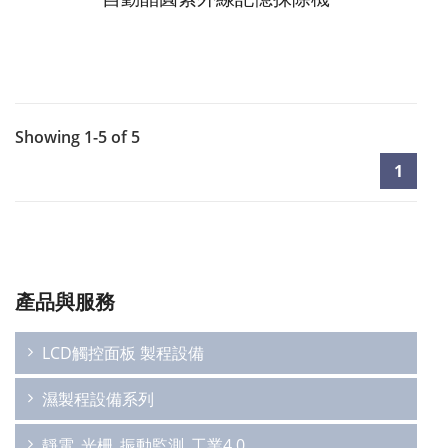
Showing 1-5 of 5
1
產品與服務
LCD觸控面板 製程設備
濕製程設備系列
靜電_光柵_振動監測_工業4.0