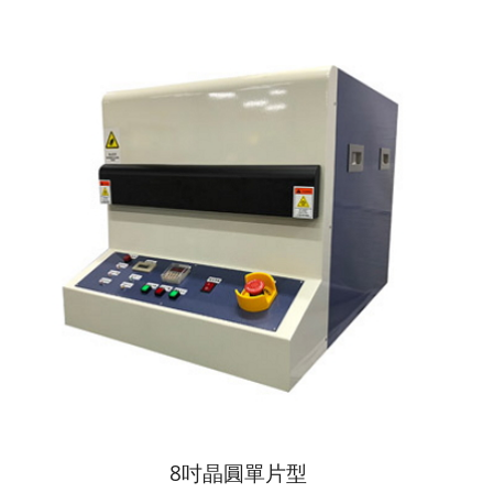
8吋晶圓單片型