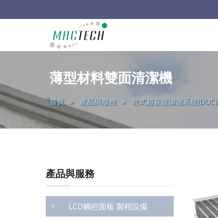
main
韶
陽
薄型材料雙面清潔機
科
首頁
產品與服務
乾式超音波清潔系統(DUC)
技
產品與服務
LCD觸控面板 製程設備