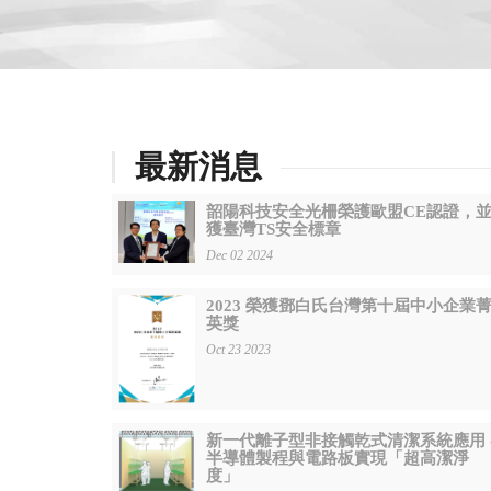
最新消息
韶陽科技安全光柵榮護歐盟CE認證，
獲臺灣TS安全標章
Dec 02 2024
2023 榮獲鄧白氏台灣第十屆中小企業
英獎
Oct 23 2023
新一代離子型非接觸乾式清潔系統應用 
半導體製程與電路板實現「超高潔淨
度」