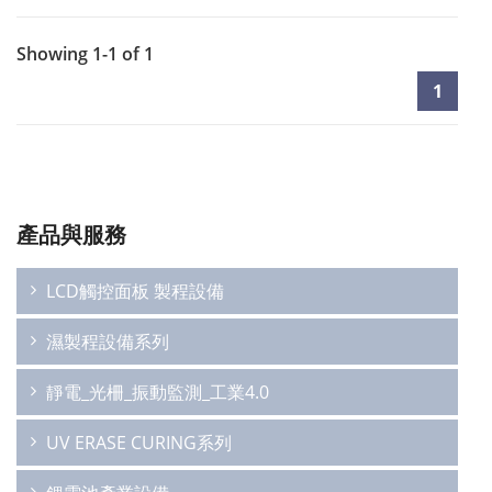
Showing 1-1 of 1
1
產品與服務
LCD觸控面板 製程設備
濕製程設備系列
靜電_光柵_振動監測_工業4.0
UV ERASE CURING系列