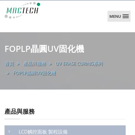
MENU
韶
陽
main
科
FOPLP晶圓UV固化機
技
首頁
產品與服務
UV ERASE CURING系列
FOPLP晶圓UV固化機
產品與服務
LCD觸控面板 製程設備