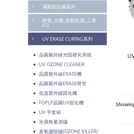
濕製程設備系列
靜電_光柵_振動監測_工業
4.0
UV ERASE CURING系列
晶圓紫外線光阻硬化系統
U
UV OZONE CLEANER
晶圓紫外線ERASE機
晶圓紫外線ERASE燈管
低溫紫外線固化機
FOPLP晶圓UV固化機
Showing
UV 手套箱
水滴角量測儀
臭氧濾除罐(OZONE KILLER)