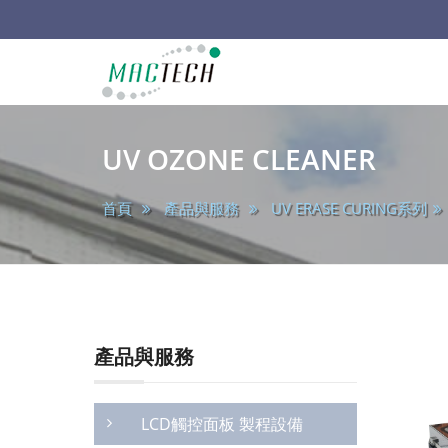
main
韶
陽
UV OZONE CLEANER
科
首頁
產品與服務
UV ERASE CURING系列
技
產品與服務
LCD觸控面板 製程設備