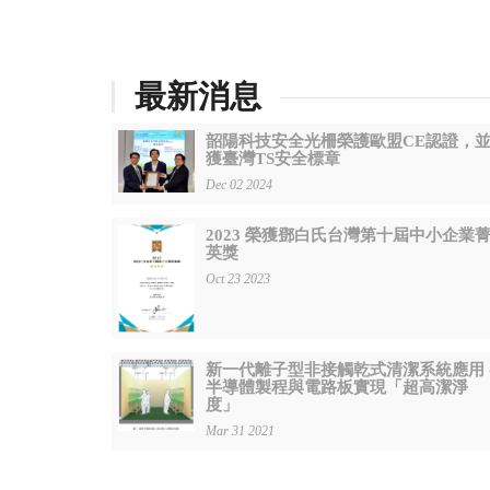
最新消息
韶陽科技安全光柵榮護歐盟CE認證，
獲臺灣TS安全標章
Dec 02 2024
2023 榮獲鄧白氏台灣第十屆中小企業
英獎
Oct 23 2023
新一代離子型非接觸乾式清潔系統應用 
半導體製程與電路板實現「超高潔淨
度」
Mar 31 2021