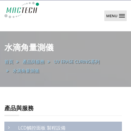
MENU
韶
陽
main
科
水滴角量測儀
技
首頁
產品與服務
UV ERASE CURING系列
水滴角量測儀
產品與服務
LCD觸控面板 製程設備