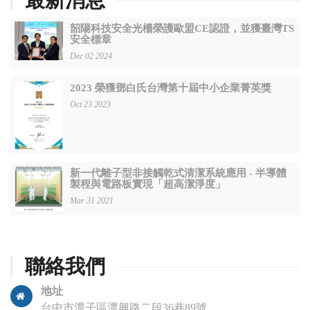
韶陽科技安全光柵榮護歐盟CE認證，並獲臺灣TS
安全標章
Dec 02 2024
2023 榮獲鄧白氏台灣第十屆中小企業菁英獎
Oct 23 2023
新一代離子型非接觸乾式清潔系統應用 - 半導體
製程與電路板實現「超高潔淨度」
Mar 31 2021
聯絡我們
地址
台中市潭子區潭興路二段36巷89號