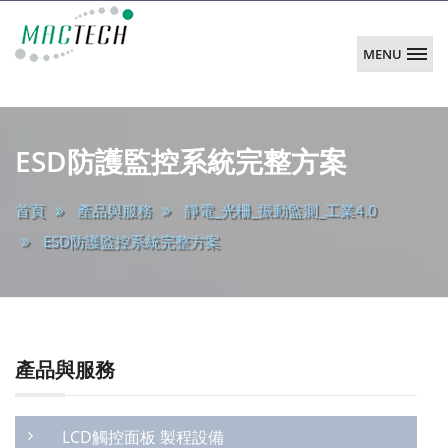
MENU
韶
陽
main
科
ESD防護監控系統完整方案
技
首頁
產品與服務
靜電_光柵_振動監測_工業4.0
ESD防護監控系統完整方案
產品與服務
LCD觸控面板 製程設備