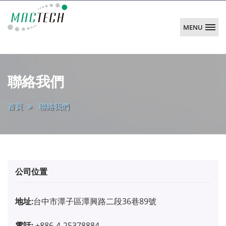
MENU
韶
陽
main
科
聯絡我們
技
首頁
聯絡我們
公司位置
地址:
台中市潭子區潭興路二段36巷89號
電話:
+886-4-25378884