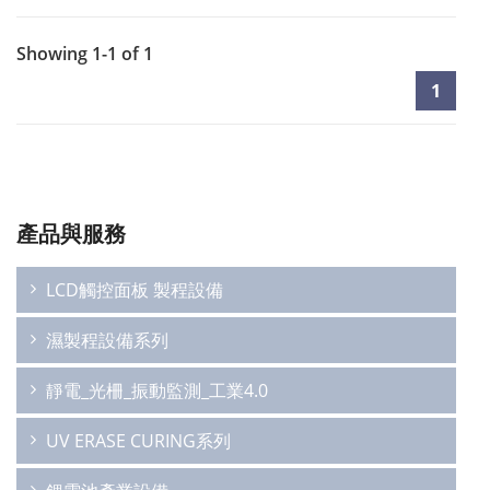
Showing 1-1 of 1
1
產品與服務
LCD觸控面板 製程設備
濕製程設備系列
靜電_光柵_振動監測_工業4.0
UV ERASE CURING系列