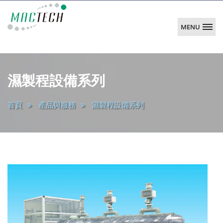
MENU
韶
陽
main
科
濕製程設備系列
技
首頁
產品與服務
濕製程設備系列