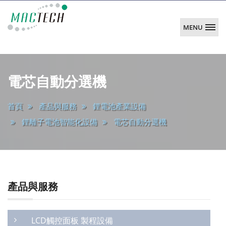
MENU
韶
陽
main
科
電芯自動分選機
技
首頁
產品與服務
鋰電池產業設備
鋰離子電池智能化設備
電芯自動分選機
產品與服務
LCD觸控面板 製程設備